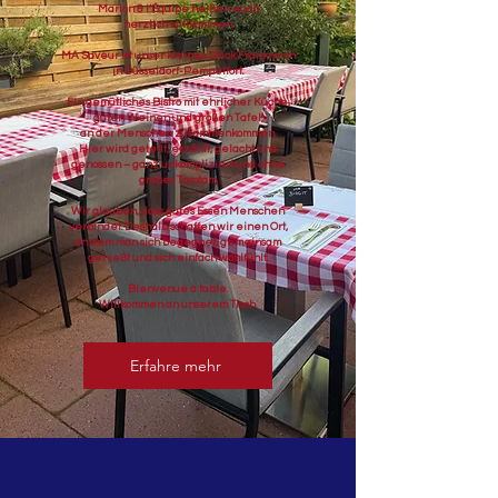
Marion & l’Équipe heißen euch
herzlich willkommen.
MA Saveur ist unser kleines Stück Frankreich
in Düsseldorf-Pempelfort.
Ein gemütliches Bistro mit ehrlicher Küche,
guten Weinen und großen Tafel,
an der Menschen zusammenkommen.
Hier wird geteilt, erzählt, gelacht und
genossen – ganz unkompliziert und ohne
großes Tamtam.
Wir glauben, dass gutes Essen Menschen
verbindet. Deshalb schaffen wir einen Ort,
an dem man sich begegnet, gemeinsam
genießt und sich einfach wohlfühlt.
Bienvenue à table.
Willkommen an unserem Tisch.
Erfahre mehr