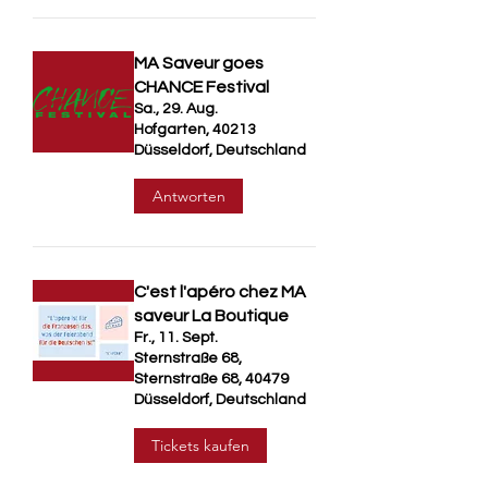
MA Saveur goes
CHANCE Festival
Sa., 29. Aug.
Hofgarten, 40213
Düsseldorf, Deutschland
Antworten
C'est l'apéro chez MA
saveur La Boutique
Fr., 11. Sept.
Sternstraße 68,
Sternstraße 68, 40479
Düsseldorf, Deutschland
Tickets kaufen