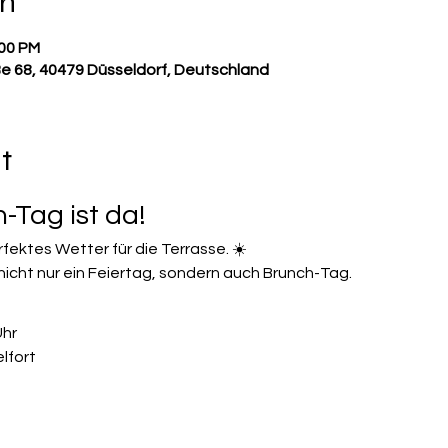
on
:00 PM
ße 68, 40479 Düsseldorf, Deutschland
t
Tag ist da!
fektes Wetter für die Terrasse. ☀️
 nicht nur ein Feiertag, sondern auch Brunch-Tag.
Uhr
lfort