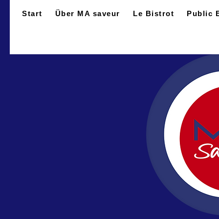
Start
Über MA saveur
Le Bistrot
Public 