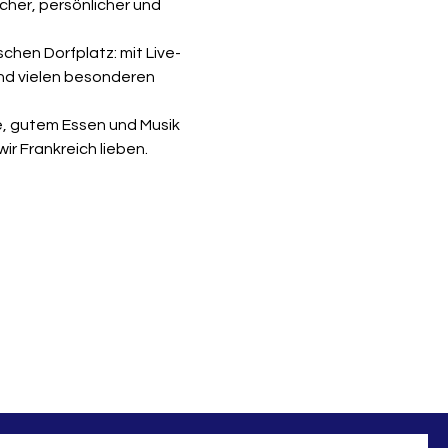
cher, persönlicher und 
schen Dorfplatz: mit Live-
nd vielen besonderen 
, gutem Essen und Musik 
r Frankreich lieben.