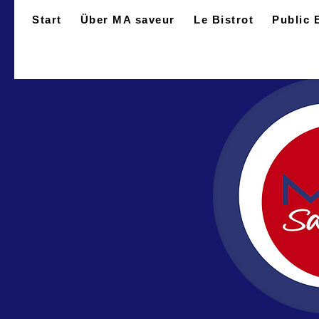
Start
Über MA saveur
Le Bistrot
Public 