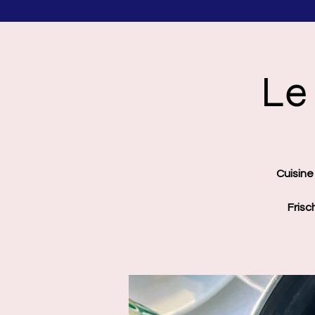
Le
Cuisine 
Frisc