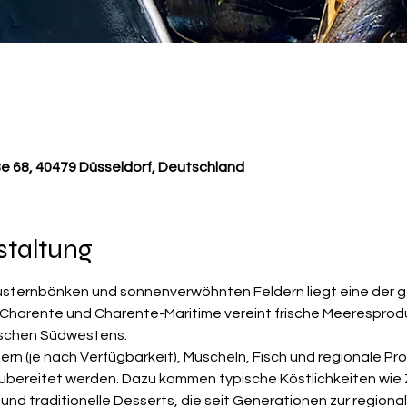
ße 68, 40479 Düsseldorf, Deutschland
staltung
usternbänken und sonnenverwöhnten Feldern liegt eine der 
 Charente und Charente-Maritime vereint frische Meeresproduk
ischen Südwestens.
ern (je nach Verfügbarkeit), Muscheln, Fisch und regionale Pro
 zubereitet werden. Dazu kommen typische Köstlichkeiten wie
und traditionelle Desserts, die seit Generationen zur regiona