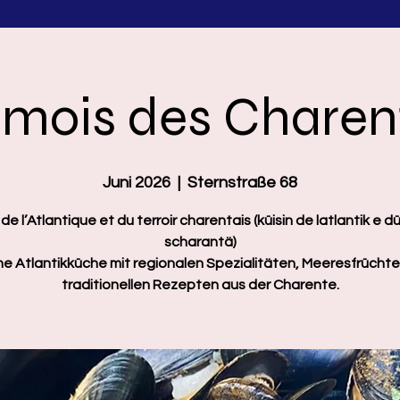
 mois des Charen
Juni 2026
  |  
Sternstraße 68
de l’Atlantique et du terroir charentais (küisin de latlantik e d
scharantä)
he Atlantikküche mit regionalen Spezialitäten, Meeresfrücht
traditionellen Rezepten aus der Charente.