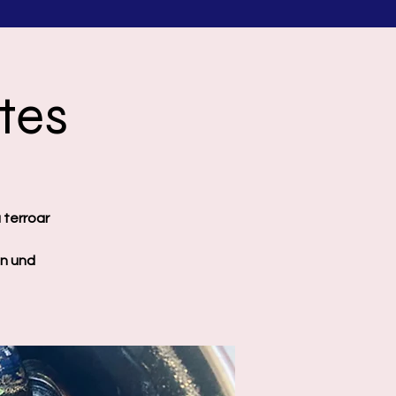
tes
ü terroar
en und