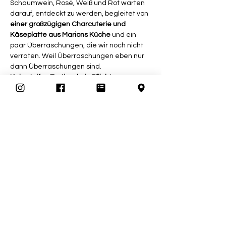
Schaumwein, Rosé, Weiß und Rot warten 
darauf, entdeckt zu werden, begleitet von 
einer großzügigen Charcuterie und 
Käseplatte aus Marions Küche
 und ein 
paar Überraschungen, die wir noch nicht 
verraten. Weil Überraschungen eben nur 
dann Überraschungen sind.
Kein steifes Tasting, kein Pflichtprogramm
. 
Denn heute geht es um etwas ganz 
Besonderes: die Kunst des französischen 
Apéros trifft auf den Brunch. In Frankreich 
braucht man keinen besonderen Anlass, 
um mittags ein Glas zu öffnen, eine Platte 
aufzuschneiden und einfach den Moment 
zu genießen.
Genau das…
Mehr anzeigen