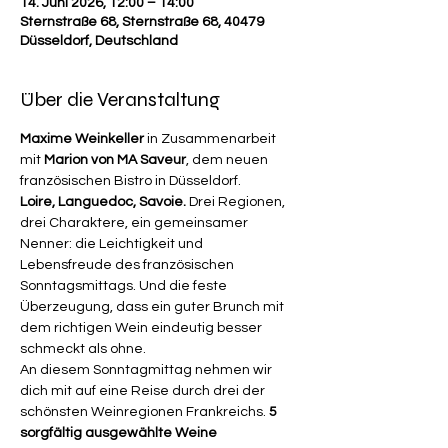
14. Juni 2026, 12:00 – 14:00
Sternstraße 68, Sternstraße 68, 40479
Düsseldorf, Deutschland
Über die Veranstaltung
Maxime Weinkeller
 in Zusammenarbeit 
mit 
Marion von MA Saveur
, dem neuen 
französischen Bistro in Düsseldorf.
Loire, Languedoc, Savoie.
 Drei Regionen, 
drei Charaktere, ein gemeinsamer 
Nenner: die Leichtigkeit und 
Lebensfreude des französischen 
Sonntagsmittags. Und die feste 
Überzeugung, dass ein guter Brunch mit 
dem richtigen Wein eindeutig besser 
schmeckt als ohne.
An diesem Sonntagmittag nehmen wir 
dich mit auf eine Reise durch drei der 
schönsten Weinregionen Frankreichs. 
5 
sorgfältig ausgewählte Weine