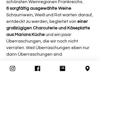
schönsten Weinregionen Frankreichs. 
6 sorgfältig ausgewählte Weine
Schaumwein, Weiß und Rot warten darauf, 
entdeckt zu werden, begleitet von 
einer 
großzügigen Charcuterie und Käseplatte 
aus Marions Küche
 und ein paar 
Überraschungen, die wir noch nicht 
verraten. Weil Überraschungen eben nur 
dann Überraschungen sind.
Kein steifes Tasting, kein Pflichtprogramm
. 
Denn heute geht es um etwas ganz 
Besonderes: die Kunst des französischen 
Apéros trifft auf den Brunch.
In Frankreich braucht man keinen 
besonderen Anlass, um mittags ein Glas 
zu öffnen, eine Platte aufzuschneiden und 
einfach den Moment zu genießen.
Mehr anzeigen