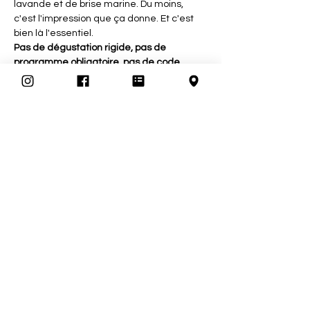
lavande et de brise marine. Du moins, 
c'est l'impression que ça donne. Et c'est 
bien là l'essentiel.
Pas de dégustation rigide, pas de 
programme obligatoire, pas de code 
vestimentaire.
Juste vous, un bon verre à la main, et la 
ferme conviction que l'été commence 
officiellement lorsque le premier rosé est 
servi.
🇫🇷 Chaque vin…
Afficher plus
Partager cet événement