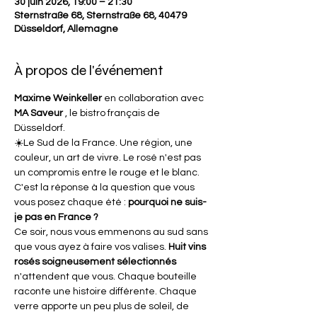
30 juin 2026, 19:00 – 21:30
Sternstraße 68, Sternstraße 68, 40479
Düsseldorf, Allemagne
À propos de l'événement
Maxime Weinkeller
 en collaboration avec 
MA Saveur
 , le bistro français de 
Düsseldorf.
☀️Le Sud de la France. Une région, une 
couleur, un art de vivre. Le rosé n'est pas 
un compromis entre le rouge et le blanc. 
C'est la réponse à la question que vous 
vous posez chaque été : 
pourquoi ne suis-
je pas en France ?
Ce soir, nous vous emmenons au sud sans 
que vous ayez à faire vos valises. 
Huit vins 
rosés soigneusement sélectionnés
n'attendent que vous. Chaque bouteille 
raconte une histoire différente. Chaque 
verre apporte un peu plus de soleil, de 